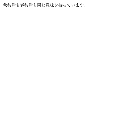
秋彼岸も春彼岸と同じ意味を持っています。
お護摩祈祷 毎月28日 午前11
時〜 不動堂
人間の煩悩を表わす薪に大導師が点火して、そ
こに生ずる智慧の浄火で、あらゆる煩悩を焼き
清めるためにおこなわれます。そして、御信徒
皆様の清浄なる祈りが御本尊に届けられること
によって、諸願が成就するという修行でありま
す。
​​※新型コロナウイルスの影響により、現在はお
休みさせていただいております。
お護摩祈祷の詳細はこちら