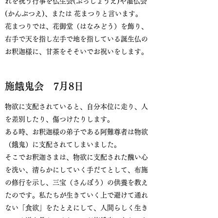
れを祝う行事を仏生会(ぶっしょうえ)や灌仏会
(かんぶつえ)、または 花まつりと言います。
花まつりでは、花御堂（はなみどう）を飾り、
右手で天を指し左手で地を指している誕生仏の
お釈迦様に、甘茶をそそいでお祝いをします。
施餓鬼会 7月8日
物欲に支配されていると、自分本位に走り、人
を差別したり、傷つけたりします。
ある時、お釈迦様の弟子である阿難尊者は物欲
（餓鬼）に支配されてしまいました。
そこでお釈迦さまは、物欲に支配された醜い心
を洗い、清らかにしていく手だてとして、布施
の修行を示し、三宝（さんぼう）の供養を教え
たのです。私たちが生きていく上で避けて通れ
ない「食欲」をたとえにして、人間らしく生き