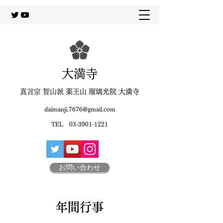
大満寺
真言宗 智山派 薬王山 瑠璃光院 大満寺
daimanji.7676@gmail.com
TEL
03-3901-1221
お問い合わせ
年間行事