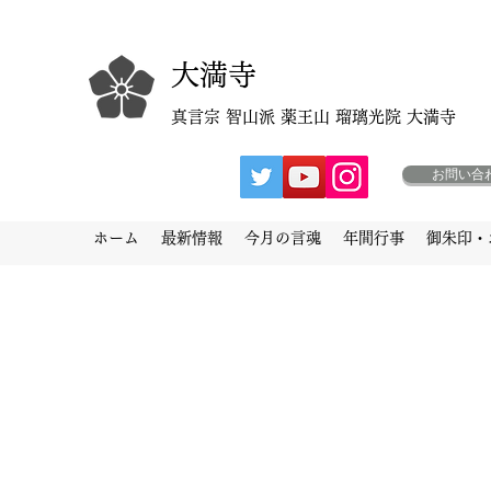
大満寺
真言宗 智山派 薬王山 瑠璃光院 大満寺
お問い合
ホーム
最新情報
今月の言魂
年間行事
御朱印・