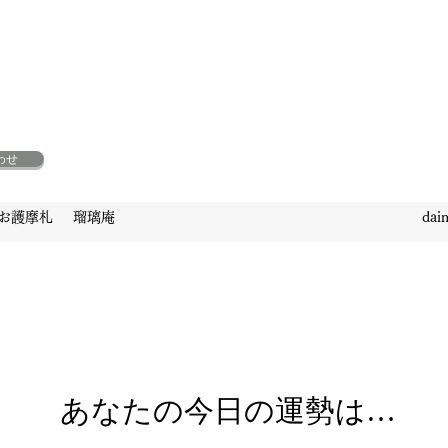
わせ
お護摩札
瑠璃庵
dai
あなたの今日の運勢は…