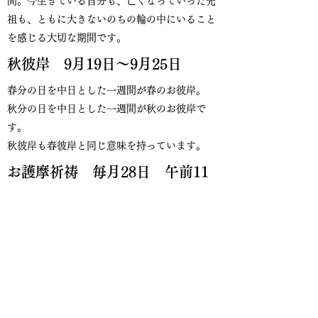
間。今生きている自分も、亡くなっていった先
祖も、ともに大きないのちの輪の中にいること
を感じる大切な期間です。
秋彼岸 9月19日〜9月25日
春分の日を中日とした一週間が春のお彼岸。
秋分の日を中日とした一週間が秋のお彼岸で
す。
秋彼岸も春彼岸と同じ意味を持っています。
お護摩祈祷 毎月28日 午前11
時〜 不動堂
人間の煩悩を表わす薪に大導師が点火して、そ
こに生ずる智慧の浄火で、あらゆる煩悩を焼き
清めるためにおこなわれます。そして、御信徒
皆様の清浄なる祈りが御本尊に届けられること
によって、諸願が成就するという修行でありま
す。