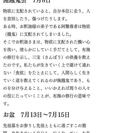
施餓鬼会 7月8日
物欲に支配されていると、自分本位に走り、人
を差別したり、傷つけたりします。
ある時、お釈迦様の弟子である阿難尊者は物欲
（餓鬼）に支配されてしまいました。
そこでお釈迦さまは、物欲に支配された醜い心
を洗い、清らかにしていく手だてとして、布施
の修行を示し、三宝（さんぼう）の供養を教え
たのです。私たちが生きていく上で避けて通れ
ない「食欲」をたとえにして、人間らしく生き
ていく道を教えてくれるのが施餓鬼であり、も
のを分け与えること、いいかえれば周りの人々
の役にたっていくことが、布施の修行の意味で
す。
お盆 7月13日〜7月15日
​先祖墓をお参りし先祖とともに過ごすこの期