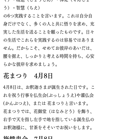
う）・智慧（ちえ）
の6つ実践することを言います。これは自分自
身だけでなく、多くの人と共に悟りを求め、充
実した生活を送ることを願ったものです。日々
の生活でこれらを実践するのは容易ではありま
せん。だからこそ、せめてお彼岸のあいだは、
腰を据え、しっかりと考える時間を持ち、心安
らかな彼岸を求めましょう。
花まつり 4月8日
4月8日は、お釈迦さまが誕生された日です。こ
れを祝う行事を仏生会(ぶっしょうえ)や灌仏会
(かんぶつえ)、または 花まつりと言います。
花まつりでは、花御堂（はなみどう）を飾り、
右手で天を指し左手で地を指している誕生仏の
お釈迦様に、甘茶をそそいでお祝いをします。