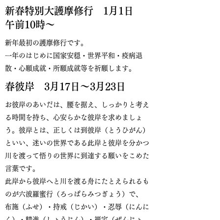
新春特別大護摩修行 1月1日
午前10時〜
新年最初の護摩修行です。
一年のはじめに国家安穏・世界平和・疫病退
散・心願成就・所願成就等を祈願します。
春彼岸 3月17日〜3月23日
お彼岸のあいだは、腰を据え、しっかりと考え
る時間を持ち、心安らかな彼岸を求めましょ
う。彼岸とは、正しくは到彼岸（とうひがん）
といい、迷いの世界である此岸と彼岸を分かつ
川を渡って悟りの世界に到達する願いをこめた
言葉です。
此岸から彼岸へと川を渡る舟にたとえられるも
のが六波羅蜜行（ろっぱらみつぎょう）で、
布施（ふせ）・持戒（じかい）・忍辱（にんに
く）・精進（しょうじん）・禅定（ぜんじょ