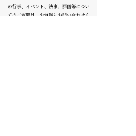
の行事、イベント、法事、葬儀等につい
年間行事をもっと見る
てのご質問は、お気軽にお問い合わせく
ださい。
〒115-0041 東京都北区岩淵町35-7
daimanji.7676@gmail.com
TEL
03-3901-1221
FAX
03-3901-1221