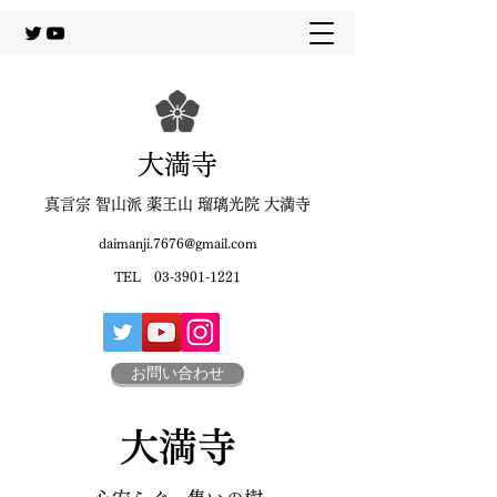
大満寺
真言宗 智山派 薬王山 瑠璃光院 大満寺
daimanji.7676@gmail.com
TEL
03-3901-1221
お問い合わせ
大満寺