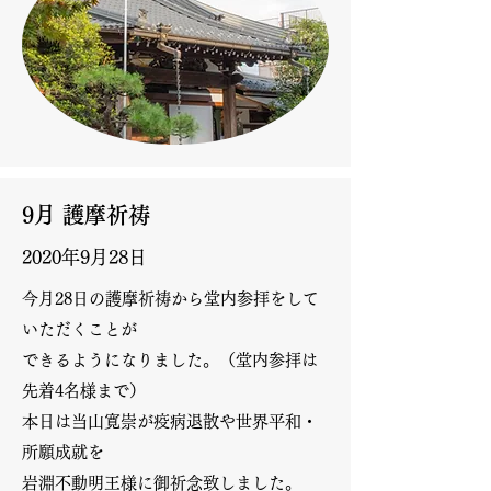
9月 護摩祈祷
2020年9月28日
今月28日の護摩祈祷から堂内参拝をして
いただくことが
できるようになりました。（堂内参拝は
先着4名様まで）
本日は当山寛崇が疫病退散や世界平和・
所願成就を
岩淵不動明王様に御祈念致しました。